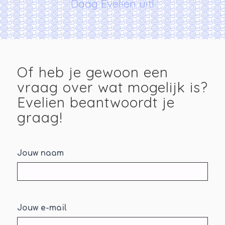
Daag Evelien uit!
Of heb je gewoon een
vraag over wat mogelijk is?
Evelien beantwoordt je
graag!
Daag
Jouw naam
*
uit
Jouw e-mail
*