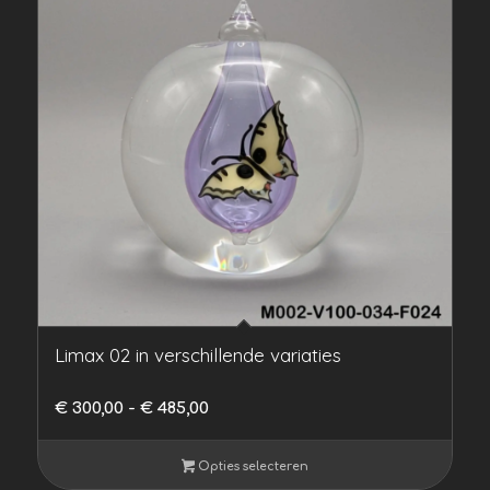
Limax 02 in verschillende variaties
Prijsklasse:
€
300,00
-
€
485,00
€ 300,00
tot
Opties selecteren
€ 485,00