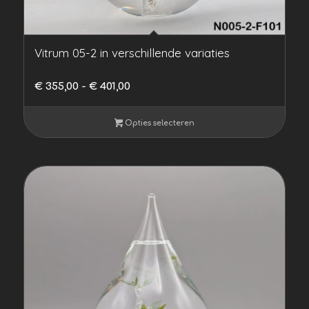
Vitrum 05-2 in verschillende variaties
Prijsklasse:
€
355,00
-
€
401,00
€ 355,00
tot
Opties selecteren
€ 401,00