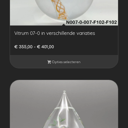
Vitrum 07-0 in verschillende variaties
Prijsklasse:
€
355,00
-
€
401,00
€ 355,00
tot
Opties selecteren
€ 401,00