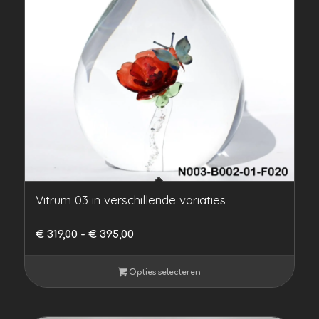
Vitrum 03 in verschillende variaties
Prijsklasse:
€
319,00
-
€
395,00
€ 319,00
tot
Opties selecteren
€ 395,00