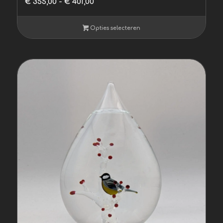
€
355,00
-
€
401,00
€ 355,00
tot
Opties selecteren
€ 401,00