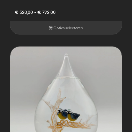
Prijsklasse:
€
520,00
-
€
792,00
€ 520,00
tot
Opties selecteren
€ 792,00