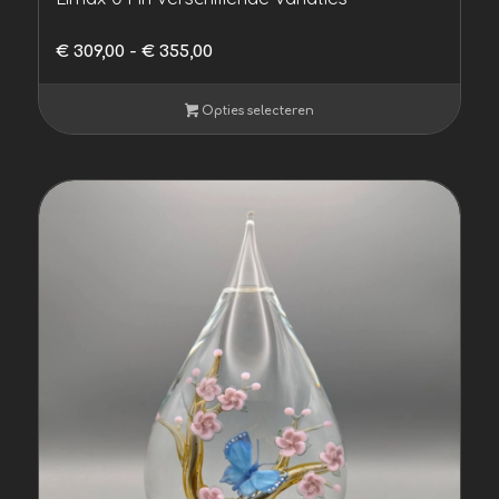
Prijsklasse:
€
309,00
-
€
355,00
€ 309,00
tot
Opties selecteren
€ 355,00