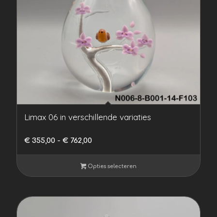
Limax 06 in verschillende variaties
Prijsklasse:
€
355,00
-
€
762,00
€ 355,00
tot
Opties selecteren
€ 762,00