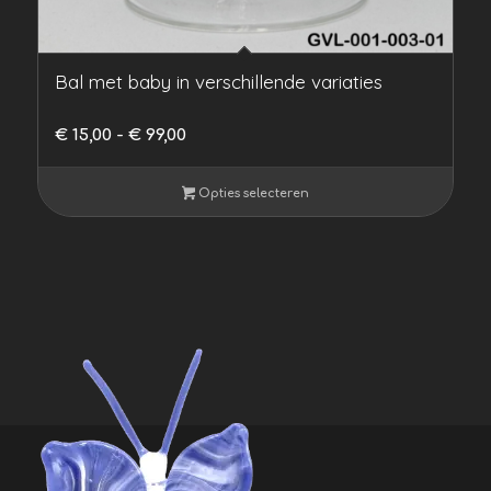
Bal met baby in verschillende variaties
Prijsklasse:
€
15,00
-
€
99,00
€ 15,00
tot
Opties selecteren
€ 99,00