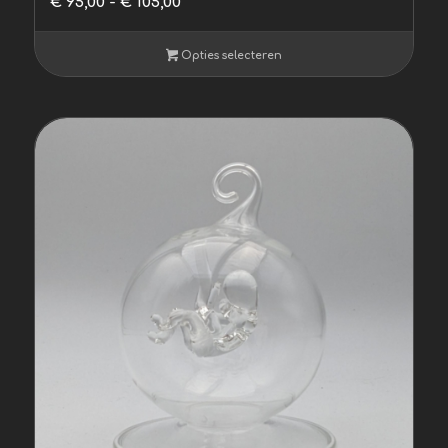
€
95,00
-
€
105,00
€ 95,00
tot
Opties selecteren
€ 105,00