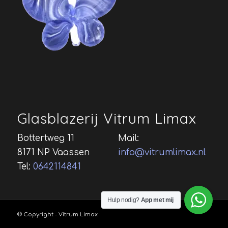
Glasblazerij Vitrum Limax
Bottertweg 11
Mail:
8171 NP Vaassen
info@vitrumlimax.nl
Tel:
0642114841
Hulp nodig?
App met mij
© Copyright - Vitrum Limax