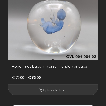
Appel met baby in verschillende variaties
Prijsklasse:
€
70,00
-
€
95,00
€ 70,00
tot
Opties selecteren
€ 95,00