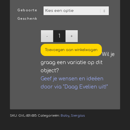
Geboorte
Geschenk
Toevoegen aan winkelwagen
Wil je
graag een variatie op dit
object?
Geef je wensen en ideëen
door via "Daag Evelien uit!"
SKU:
GVL-001-005
Categorieën:
Baby
,
Sierglas