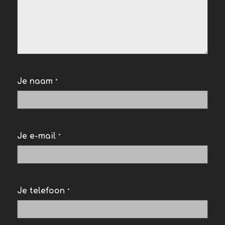
Je naam
*
Je e-mail
*
Je telefoon
*