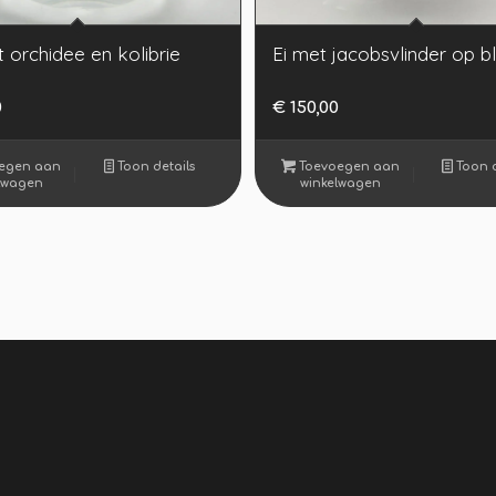
 orchidee en kolibrie
Ei met jacobsvlinder op 
0
€
150,00
egen aan
Toon details
Toevoegen aan
Toon d
lwagen
winkelwagen