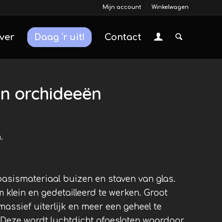
Mijn account
Winkelwagen
ver
Daag ‘r uit!
Contact
an orchideeën
.
basismateriaal buizen en staven van glas.
 klein en gedetailleerd te werken. Groot
massief uiterlijk en meer een geheel te
 Deze wordt luchtdicht afgesloten waardoor