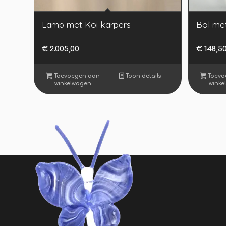
Lamp met Koi karpers
Bol met
€
2.005,00
€
148,5
Toevoegen aan
Toon details
Toevo
winkelwagen
winke