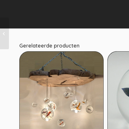
Druppel met
silhouet van een
paard
Gerelateerde producten