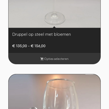
Druppel op steel met bloemen
Prijsklasse:
€
135,00
-
€
156,00
€ 135,00
tot
Opties selecteren
€ 156,00