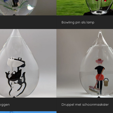
Bowling pin als lamp
roggen
Druppel met schoonmaakster