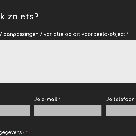
ok zoiets?
/ aanpassingen / variatie op dit voorbeeld-object?
Je e-mail
Je telefoo
*
 gegevens?
*