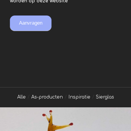
worden op deze website
Aanvragen
Alle
/
As-producten
/
Inspiratie
/
Sierglas