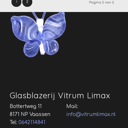
1
2
Pagina 2 van 2
Glasblazerij Vitrum Limax
Bottertweg 11
Mail:
8171 NP Vaassen
info@vitrumlimax.nl
Tel:
0642114841