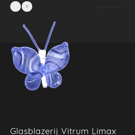
1
2
Pagina 1 van 2
Glasblazerij Vitrum Limax