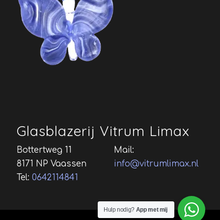
Glasblazerij Vitrum Limax
Bottertweg 11
Mail:
8171 NP Vaassen
info@vitrumlimax.nl
Tel:
0642114841
Hulp nodig?
App met mij