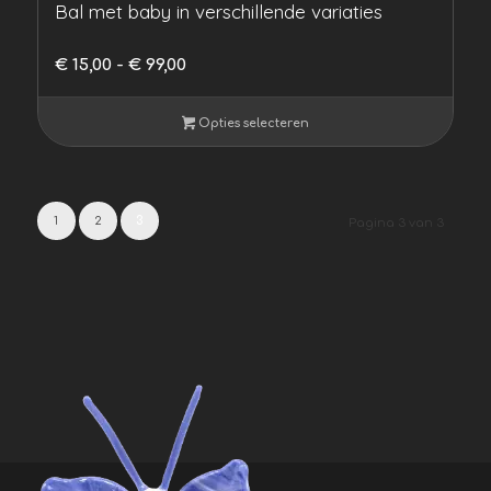
Bal met baby in verschillende variaties
Prijsklasse:
€
15,00
-
€
99,00
€ 15,00
tot
Opties selecteren
€ 99,00
1
2
3
Pagina 3 van 3