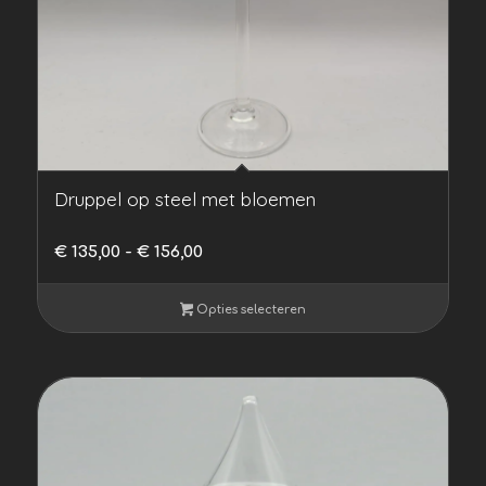
Druppel op steel met bloemen
Prijsklasse:
€
135,00
-
€
156,00
€ 135,00
tot
Opties selecteren
€ 156,00