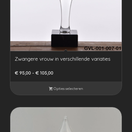
Zwangere vrouw in verschillende variaties
Prijsklasse:
€
95,00
-
€
105,00
€ 95,00
tot
Opties selecteren
€ 105,00